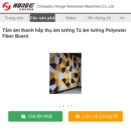
Changshu Hongyi Nonwoven Machinery Co.,Ltd
Trang chủ
Các sản phẩm
Video
Về chúng tôi
>>
Tấm âm thanh hấp thụ âm tường Tủ âm tường Polyester
Fiber Board
Giá tốt nhất
Liên hệ chúng tôi