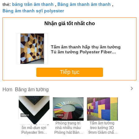
bảng trần âm thanh
Bảng âm thanh âm thanh
thẻ:
,
,
Bảng âm thanh sợi polyester
Nhận giá tốt nhất cho
Tấm âm thanh hấp thụ âm tường
Tủ âm tường Polyester Fiber
Board
Tiếp tục
Bảng âm tường
Hơn
 âm hình
Tấm tường chống
Phòng trang trí
Tấm âm tường
Trang trí
ác FCC,
ồn mô-đun sợi
nhà nhiều màu
treo tường 3D
chủ Tườ
cách âm
Polyester 9mm
Phòng hát Bảng
9mm Giảm chấn
cách âm
p chống
Chống cháy
âm thanh không
Tấm tường cách
Cách âm 