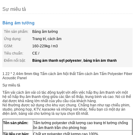
Sự miêu tả
Bảng âm tường
Tên sản phẩm:
Bảng âm tường
Ứng dụng:
Trang trí, cách âm
GSM:
160-229kg / m3
Tiêu chuẩn:
CE /
Bảng âm thanh sợi polyester
bảng trần âm thanh
Điểm nổi bật:
,
1.22 * 2.44m 9mm 6kg Tấm cách âm Nội thất Tấm cách âm Tấm Polyester Fiber
Acoustic Panel
Sự miêu tả
Tấm vải cách âm vải có tác động tuyệt vời đến việc hấp thụ âm thanh với một
hệ số hấp thụ âm thanh rộng giữa các tần số thấp, trung bình và cao.
Nó có thể
đạt được khả năng lớn nhất của yêu cầu của khách hàng.
Nó thường được sử dụng cho khu vực chung. Chẳng hạn như rạp chiếu phim,
studio, phòng họp, KTV, karaoke và những nơi khác. Nếu bạn có một dự án
điện ảnh, bảng vải cho tường là sự lựa chọn tốt nhất.
Tên sản phẩm:
Tấm tường polyester chất lượng cao trang trí tường chống
ồn âm thanh trần cho phòng họp
Tài liệu cơ bản:
Chất xơ polyester chất lượng cao 100%