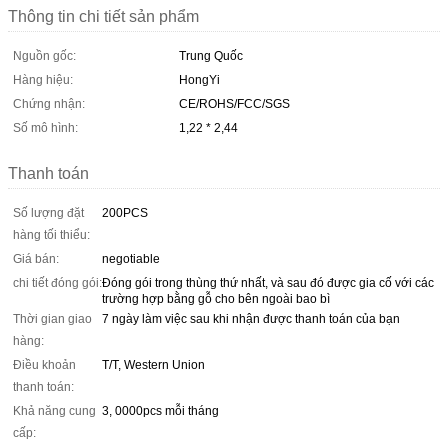
Thông tin chi tiết sản phẩm
Nguồn gốc:
Trung Quốc
Hàng hiệu:
HongYi
Chứng nhận:
CE/ROHS/FCC/SGS
Số mô hình:
1,22 * 2,44
Thanh toán
Số lượng đặt
200PCS
hàng tối thiểu:
Giá bán:
negotiable
chi tiết đóng gói:
Đóng gói trong thùng thứ nhất, và sau đó được gia cố với các
trường hợp bằng gỗ cho bên ngoài bao bì
Thời gian giao
7 ngày làm việc sau khi nhận được thanh toán của bạn
hàng:
Điều khoản
T/T, Western Union
thanh toán:
Khả năng cung
3, 0000pcs mỗi tháng
cấp: