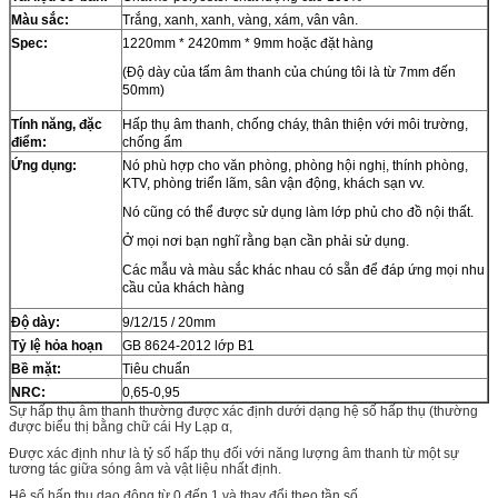
Màu sắc:
Trắng, xanh, xanh, vàng, xám, vân vân.
Spec:
1220mm * 2420mm * 9mm hoặc đặt hàng
(Độ dày của tấm âm thanh của chúng tôi là từ 7mm đến
50mm)
Tính năng, đặc
Hấp thụ âm thanh, chống cháy, thân thiện với môi trường,
điểm:
chống ẩm
Ứng dụng:
Nó phù hợp cho văn phòng, phòng hội nghị, thính phòng,
KTV, phòng triển lãm, sân vận động, khách sạn vv.
Nó cũng có thể được sử dụng làm lớp phủ cho đồ nội thất.
Ở mọi nơi bạn nghĩ rằng bạn cần phải sử dụng.
Các mẫu và màu sắc khác nhau có sẵn để đáp ứng mọi nhu
cầu của khách hàng
Độ dày:
9/12/15 / 20mm
Tỷ lệ hỏa hoạn
GB 8624-2012 lớp B1
Bề mặt:
Tiêu chuẩn
NRC:
0,65-0,95
Sự hấp thụ âm thanh thường được xác định dưới dạng hệ số hấp thụ (thường
được biểu thị bằng chữ cái Hy Lạp α,
Được xác định như là tỷ số hấp thụ đối với năng lượng âm thanh từ một sự
tương tác giữa sóng âm và vật liệu nhất định.
Hệ số hấp thụ dao động từ 0 đến 1 và thay đổi theo tần số,