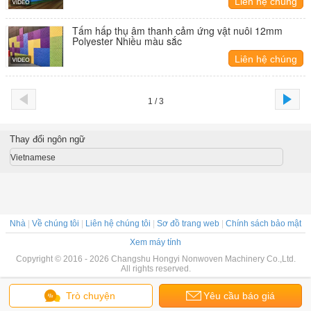
Liên hệ chúng
tôi
Tấm hấp thụ âm thanh cảm ứng vật nuôi 12mm
Polyester Nhiều màu sắc
Liên hệ chúng
tôi
1 / 3
Thay đổi ngôn ngữ
Vietnamese
Nhà
|
Về chúng tôi
|
Liên hệ chúng tôi
|
Sơ đồ trang web
|
Chính sách bảo mật
Xem máy tính
Copyright © 2016 - 2026 Changshu Hongyi Nonwoven Machinery Co.,Ltd.
All rights reserved.
Trò chuyện
Yêu cầu báo giá