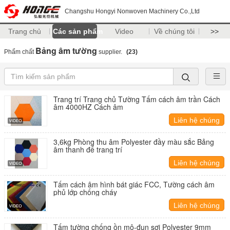
Changshu Hongyi Nonwoven Machinery Co.,Ltd
Trang chủ
Các sản phẩm
Video
Về chúng tôi
>>
Bảng âm tường
Phẩm chất
supplier.
(23)
Trang trí Trang chủ Tường Tấm cách âm trần Cách
âm 4000HZ Cách âm
Liên hệ chúng
tôi
3,6kg Phòng thu âm Polyester đầy màu sắc Bảng
âm thanh để trang trí
Liên hệ chúng
tôi
Tấm cách âm hình bát giác FCC, Tường cách âm
phủ lớp chống cháy
Liên hệ chúng
tôi
Tấm tường chống ồn mô-đun sợi Polyester 9mm