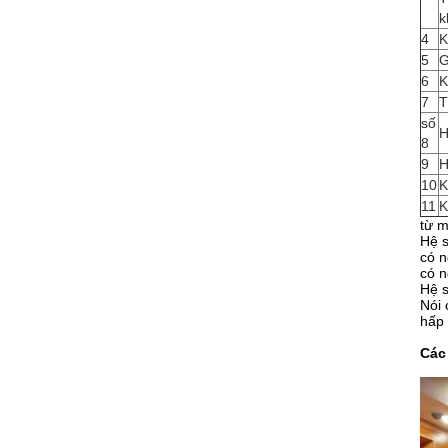
k
4
K
5
G
6
K
7
T
số
H
8
9
H
10
K
11
K
từ m
Hệ s
có n
có n
Hệ s
Nói 
hấp 
Các