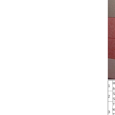
H
1
â
S
2
S
T
k
3
T