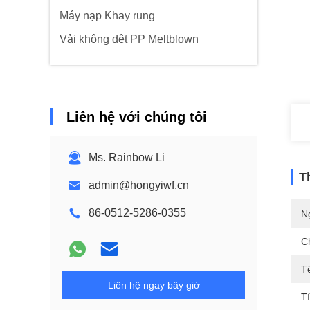
Máy nạp Khay rung
Vải không dệt PP Meltblown
Liên hệ với chúng tôi
Ms. Rainbow Li
T
admin@hongyiwf.cn
86-0512-5286-0355
N
C
T
Liên hệ ngay bây giờ
T