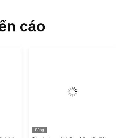
ến cáo
Băng
hình