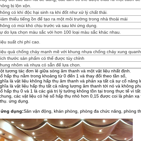
hông bị lộn xộn.
hông có khí độc hại sinh ra khi đốt như xử lý chất thải.
iảm thiểu tiếng ồn để tạo ra một môi trường trong nhà thoải mái
hông có mùi khó chịu trước và sau khi ứng dụng.
ự do lựa chọn màu sắc với hơn 100 loại màu sắc khác nhau.
iệu suất chi phí cao.
iệu quả chống cháy mạnh mẽ với khung nhựa chống cháy xung quanh
ích thước sản phẩm có thể được tùy chỉnh
hung nhôm và nhựa có sẵn để lựa chọn.
ột tương tác đơn lẻ giữa sóng âm thanh và một vật liệu nhất định.
ố hấp thụ nằm trong khoảng từ 0 đến 1 và thay đổi theo tần số,
ghĩa là vật liệu không hấp thụ âm thanh và phản xạ tất cả sự cố năng 
ghĩa là vật liệu hấp thụ tất cả năng lượng âm thanh tới nó và không phả
ố hấp thụ 0 và 1 là các giá trị lý tưởng không tồn tại trong thực tế vì 
chung, các vật liệu có hệ số hấp thụ nhỏ hơn 0,15 được coi là phản xạ 
thụ. ứng dụng.
 ứng dụng:
Sân vận động, khán phòng, phòng đa chức năng, phòng th