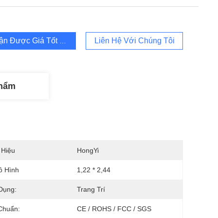
ận Được Giá Tốt Nhất
Liên Hệ Với Chúng Tôi
Phẩm
 Hiệu
HongYi
ô Hình
1,22 * 2,44
Dụng:
Trang Trí
Chuẩn:
CE / ROHS / FCC / SGS