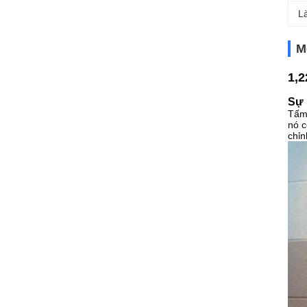
L
M
1,2
Sự 
Tấm 
nó c
chỉn