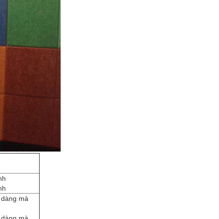
nh
nh
ễ dàng mà
ễ dàng mà