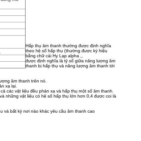
Hấp thụ âm thanh thường được định nghĩa
theo hệ số hấp thụ (thường được ký hiệu
.
bằng chữ cái Hy Lạp alpha ,,
được định nghĩa là tỷ số giữa năng lượng âm
thanh bị hấp thụ và năng lượng âm thanh tới
lượng âm thanh trên nó.
n xạ lại.
tất cả các vật liệu đều phản xạ và hấp thụ một số âm thanh.
và những vật liệu có hệ số hấp thụ lớn hơn 0,4 được coi là
u và bất kỳ nơi nào khác yêu cầu âm thanh cao