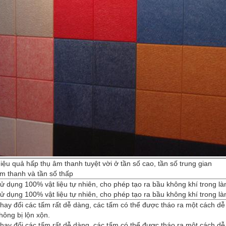
iệu quả hấp thụ âm thanh tuyệt vời ở tần số cao, tần số trung gian
m thanh và tần số thấp
ử dụng 100% vật liệu tự nhiên, cho phép tạo ra bầu không khí trong là
ử dụng 100% vật liệu tự nhiên, cho phép tạo ra bầu không khí trong là
hay đổi các tấm rất dễ dàng, các tấm có thể được tháo ra một cách d
hông bị lộn xộn.
hay đổi các tấm rất dễ dàng, các tấm có thể được tháo ra một cách d