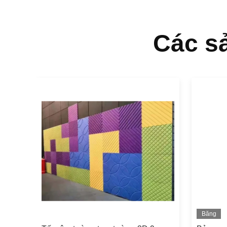
Các s
Băng
hình