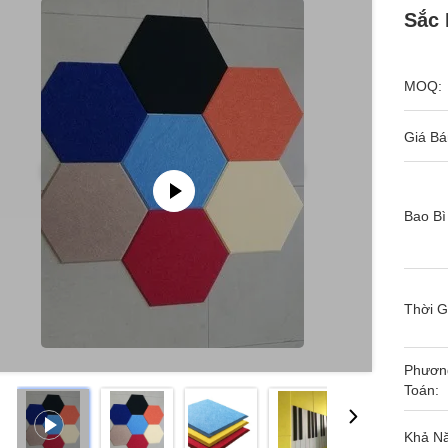
Sắc 
MOQ:
Giá Bá
Bao Bì
Thời G
Phươn
Toán:
Khả N