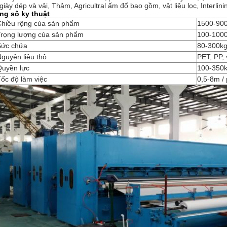
giày dép và vải, Thảm, Agricultral ấm đổ bao gồm, vật liệu lọc, Interli
g sô ky thuật
Chiều rộng của sản phẩm
1500-9
Trọng lượng của sản phẩm
100-1000
Sức chứa
80-300kg
guyên liệu thô
PET, PP, v
Quyền lực
100-350
ốc độ làm việc
0,5-8m / 