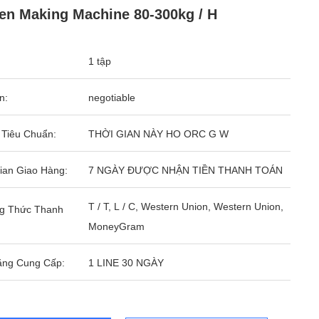
n Making Machine 80-300kg / H
1 tập
n:
negotiable
 Tiêu Chuẩn:
THỜI GIAN NÀY HO ORC G W
ian Giao Hàng:
7 NGÀY ĐƯỢC NHẬN TIỀN THANH TOÁN
T / T, L / C, Western Union, Western Union,
g Thức Thanh
MoneyGram
ăng Cung Cấp:
1 LINE 30 NGÀY