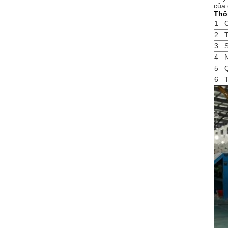
của 
Thôn
1
2
3
4
N
5
6
T