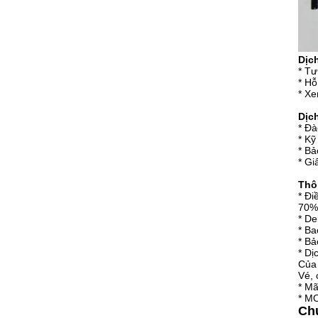
Dịc
* Tư
* Hỗ
* Xe
Dịc
* Đà
* Kỹ
* Bả
* G
Thô
* Đi
70% 
* De
* Ba
* Bả
* Dị
Của 
Vé, 
* M
* M
Chứ