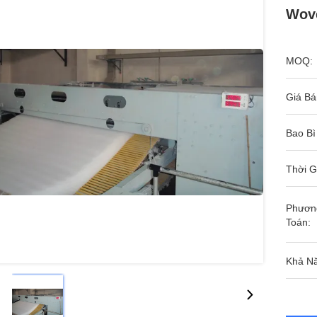
Wove
MOQ:
Giá Bá
Bao Bì
Thời G
Phươn
Toán:
Khả N