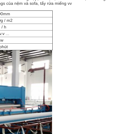
nings của nệm và sofa, tẩy rửa miếng vv
000mm
g / m2
 / h
.v ...
kw
phút