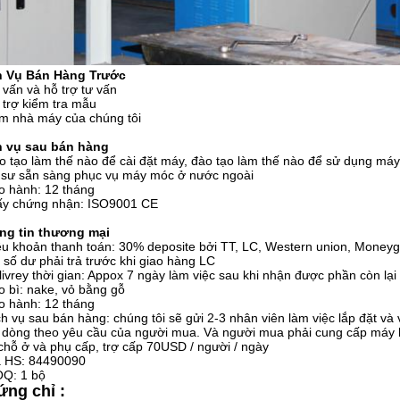
h Vụ Bán Hàng Trước
 vấn và hỗ trợ tư vấn
 trợ kiểm tra mẫu
m nhà máy của chúng tôi
h vụ sau bán hàng
o tạo làm thế nào để cài đặt máy, đào tạo làm thế nào để sử dụng máy
 sư sẵn sàng phục vụ máy móc ở nước ngoài
o hành: 12 tháng
iấy chứng nhận: ISO9001 CE
ng tin thương mại
ều khoản thanh toán: 30% deposite bởi TT, LC, Western union, Money
số dư phải trả trước khi giao hàng LC
livrey thời gian: Appox 7 ngày làm việc sau khi nhận được phần còn lại
o bì: nake, vỏ bằng gỗ
o hành: 12 tháng
ch vụ sau bán hàng: chúng tôi sẽ gửi 2-3 nhân viên làm việc lắp đặt và
dòng theo yêu cầu của người mua. Và người mua phải cung cấp máy b
chỗ ở và phụ cấp, trợ cấp 70USD / người / ngày
ã HS: 84490090
OQ: 1 bộ
ng chỉ :