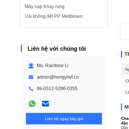
Máy nạp Khay rung
Vải không dệt PP Meltblown
Liên hệ với chúng tôi
T
Ms. Rainbow Li
N
admin@hongyiwf.cn
C
86-0512-5286-0355
L
M
Cha
Liên hệ ngay bây giờ
đặc
Dây 