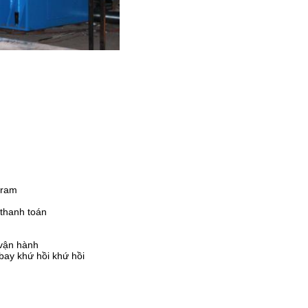
gram
 thanh toán
 vận hành
ay khứ hồi khứ hồi