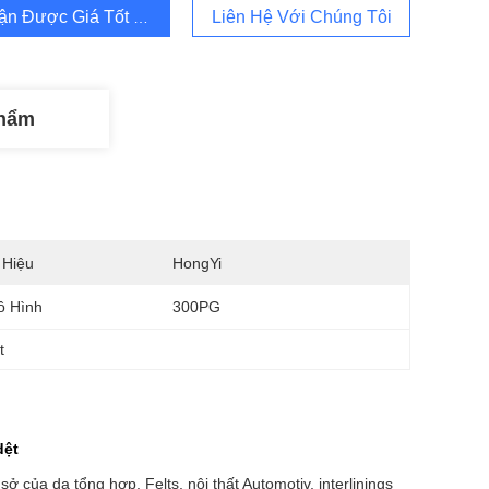
ận Được Giá Tốt Nhất
Liên Hệ Với Chúng Tôi
Phẩm
 Hiệu
HongYi
ô Hình
300PG
t
dệt
ở của da tổng hợp, Felts, nội thất Automotiv, interlinings