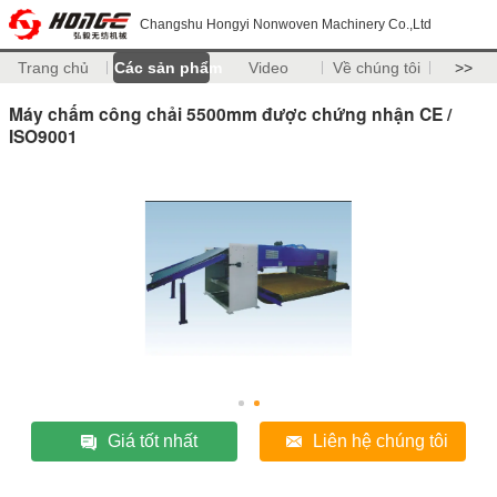
Changshu Hongyi Nonwoven Machinery Co.,Ltd
Trang chủ
Các sản phẩm
Video
Về chúng tôi
>>
Máy chấm công chải 5500mm được chứng nhận CE /
ISO9001
Giá tốt nhất
Liên hệ chúng tôi