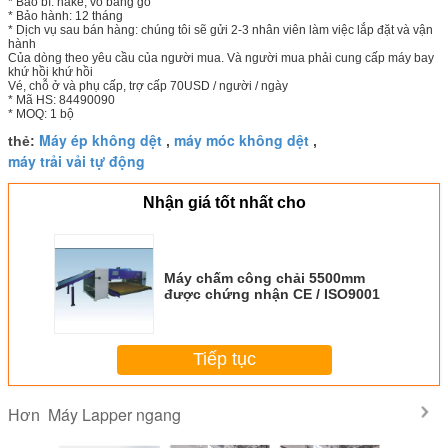
* Bao bì: nake, vỏ bằng gỗ
* Bảo hành: 12 tháng
* Dịch vụ sau bán hàng: chúng tôi sẽ gửi 2-3 nhân viên làm việc lắp đặt và vận
hành
Của dòng theo yêu cầu của người mua. Và người mua phải cung cấp máy bay
khứ hồi khứ hồi
Vé, chỗ ở và phụ cấp, trợ cấp 70USD / người / ngày
* Mã HS: 84490090
* MOQ: 1 bộ
Máy ép không dệt
máy móc không dệt
thẻ:
,
,
máy trải vải tự động
Nhận giá tốt nhất cho
Máy chấm công chải 5500mm
được chứng nhận CE / ISO9001
Tiếp tục
Máy Lapper ngang
Hơn