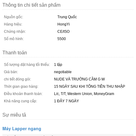
Thông tin chi tiết sản phẩm
Nguồn gốc:
Trung Quốc
Hàng hiệu:
HongYi
Chứng nhận:
CE/ISO
Số mô hình:
5500
Thanh toán
Số lượng đặt hàng tối thiểu:
1 tập
Giá bán:
negotiable
chi tiết đóng gói:
NUDE VÀ TRƯỜNG CẦM G W
Thời gian giao hàng:
15 NGÀY SAU KHI TỔNG TIỀN THU NHẬP
Điều khoản thanh toán:
L/c, T/T, Western Union, MoneyGram
Khả năng cung cấp:
1 ĐÂY 7 NGÀY
Sự miêu tả
Máy Lapper ngang