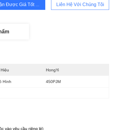
ận Được Giá Tốt Nhất
Liên Hệ Với Chúng Tôi
Phẩm
 Hiệu
HongYi
ô Hình
450PJM
c vào yêu cầu riêng lẻ)