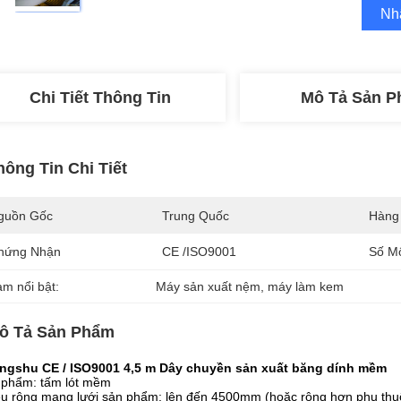
Nh
Chi Tiết Thông Tin
Mô Tả Sản 
hông Tin Chi Tiết
guồn Gốc
Trung Quốc
Hàng
hứng Nhận
CE /ISO9001
Số M
àm nổi bật:
Máy sản xuất nệm
, 
máy làm kem
ô Tả Sản Phẩm
ngshu CE / ISO9001 4,5 m Dây chuyền sản xuất băng dính mềm
 phẩm: tấm lót mềm
u rộng mạng lưới sản phẩm: lên đến 4500mm (hoặc rộng hơn phụ thuộ