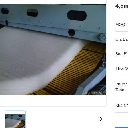
4,5m
MOQ:
Giá Bá
Bao Bì
Thời G
Phươn
Toán:
Khả N