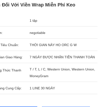
 Đối Với Viền Wrap Miễn Phí Keo
1 tập
n:
negotiable
 Tiêu Chuẩn:
THỜI GIAN NÀY HO ORC G W
ian Giao Hàng:
7 NGÀY ĐƯỢC NHẬN TIỀN THANH TOÁN
T / T, L / C, Western Union, Western Union,
g Thức Thanh
MoneyGram
ăng Cung Cấp:
1 LINE 30 NGÀY