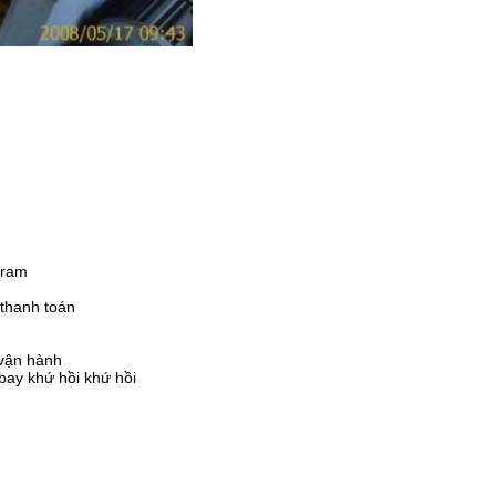
gram
 thanh toán
 vận hành
ay khứ hồi khứ hồi