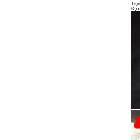
Trọ
Độ 