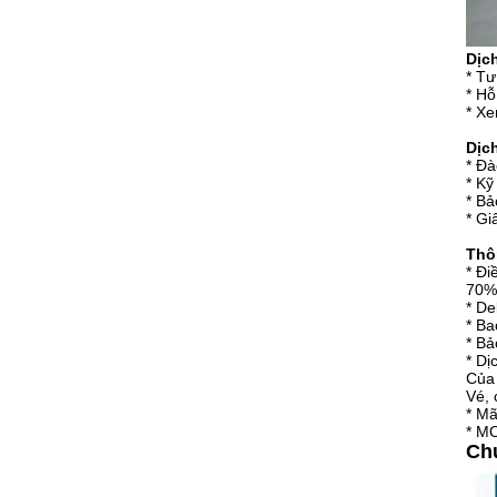
Dịc
* Tư
* Hỗ
* Xe
Dịc
* Đà
* Kỹ
* Bả
* G
Thô
* Đi
70% 
* De
* Ba
* Bả
* Dị
Của 
Vé, 
* M
* M
Chứ