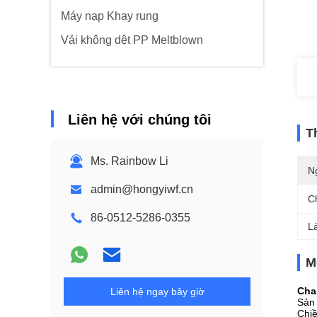
Máy nạp Khay rung
Vải không dệt PP Meltblown
Liên hệ với chúng tôi
T
Ms. Rainbow Li
N
admin@hongyiwf.cn
C
86-0512-5286-0355
L
M
Cha
Liên hệ ngay bây giờ
Sản
Chiề