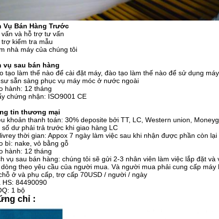
h Vụ Bán Hàng Trước
 vấn và hỗ trợ tư vấn
 trợ kiểm tra mẫu
m nhà máy của chúng tôi
h vụ sau bán hàng
o tạo làm thế nào để cài đặt máy, đào tạo làm thế nào để sử dụng máy
 sư sẵn sàng phục vụ máy móc ở nước ngoài
o hành: 12 tháng
iấy chứng nhận: ISO9001 CE
ng tin thương mại
ều khoản thanh toán: 30% deposite bởi TT, LC, Western union, Money
số dư phải trả trước khi giao hàng LC
livrey thời gian: Appox 7 ngày làm việc sau khi nhận được phần còn lại
o bì: nake, vỏ bằng gỗ
o hành: 12 tháng
ch vụ sau bán hàng: chúng tôi sẽ gửi 2-3 nhân viên làm việc lắp đặt và
dòng theo yêu cầu của người mua. Và người mua phải cung cấp máy b
chỗ ở và phụ cấp, trợ cấp 70USD / người / ngày
ã HS: 84490090
OQ: 1 bộ
ng chỉ :