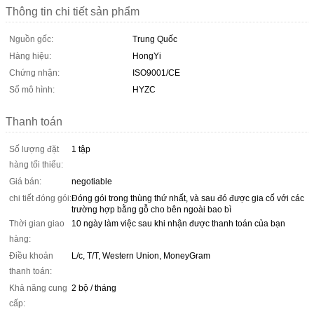
Thông tin chi tiết sản phẩm
Nguồn gốc:
Trung Quốc
Hàng hiệu:
HongYi
Chứng nhận:
ISO9001/CE
Số mô hình:
HYZC
Thanh toán
Số lượng đặt
1 tập
hàng tối thiểu:
Giá bán:
negotiable
chi tiết đóng gói:
Đóng gói trong thùng thứ nhất, và sau đó được gia cố với các
trường hợp bằng gỗ cho bên ngoài bao bì
Thời gian giao
10 ngày làm việc sau khi nhận được thanh toán của bạn
hàng:
Điều khoản
L/c, T/T, Western Union, MoneyGram
thanh toán:
Khả năng cung
2 bộ / tháng
cấp: