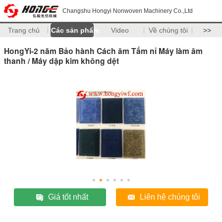
Changshu Hongyi Nonwoven Machinery Co.,Ltd
Trang chủ
Các sản phẩm
Video
Về chúng tôi
>>
HongYi-2 năm Bảo hành Cách âm Tấm nỉ Máy làm âm
thanh / Máy dập kim không dệt
Giá tốt nhất
Liên hệ chúng tôi