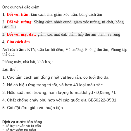
Ứng dụng và đặc điểm
1,
Đối với trần:
tấm cách âm, giảm xóc trần, bông cách âm
2,
Đối với tường:
S
bảng cách nhiệt ound,
giảm xóc tường, nỉ chết, bông
cách âm
3,
Đối với mặt đất:
giảm xóc mặt đất, thảm hấp thụ âm thanh và rung
4,
Cửa cách âm
Nơi cách âm:
KTV, Câu lạc bộ đêm, Vũ trường, Phòng thu âm, Phòng tập
thể dục,
Phòng máy, nhà hát, khách sạn ...
Lợi thế :
1. Các tấm cách âm đồng nhất vật liệu rắn, có tuổi thọ dài
2. Nó có hiệu ứng trang trí tốt, và hơn 40 loại màu sắc
3. Hiệu suất môi trường, hàm lượng formaldehyd <0,05mg / L
4. Chất chống cháy phù hợp với cấp quốc gia GB50222-95B1
5. Cài đặt đơn giản và thuận tiện
Dịch vụ trước bán hàng
* Hỗ trợ tư vấn và tư vấn
* Hỗ trợ kiểm tra mẫu