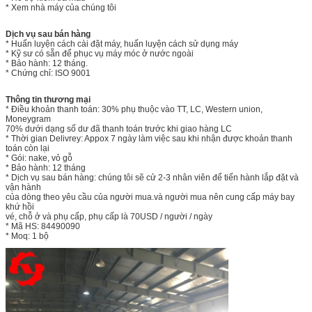
* Xem nhà máy của chúng tôi
Dịch vụ sau bán hàng
* Huấn luyện cách cài đặt máy, huấn luyện cách sử dụng máy
* Kỹ sư có sẵn để phục vụ máy móc ở nước ngoài
* Bảo hành: 12 tháng.
* Chứng chỉ: ISO 9001
Thông tin thương mại
* Điều khoản thanh toán: 30% phụ thuộc vào TT, LC, Western union,
Moneygram
70% dưới dạng số dư đã thanh toán trước khi giao hàng LC
* Thời gian Delivrey: Appox 7 ngày làm việc sau khi nhận được khoản thanh
toán còn lại
* Gói: nake, vỏ gỗ
* Bảo hành: 12 tháng
* Dịch vụ sau bán hàng: chúng tôi sẽ cử 2-3 nhân viên để tiến hành lắp đặt và
vận hành
của dòng theo yêu cầu của người mua.và người mua nên cung cấp máy bay
khứ hồi
vé, chỗ ở và phụ cấp, phụ cấp là 70USD / người / ngày
* Mã HS: 84490090
* Moq: 1 bộ