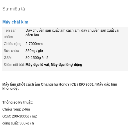
Sự miêu tả
Máy chải kim
Tên sản
Dây chuyền sản xuất tấm cách âm, dây chuyền sản xuất vải
cách âm
phẩm:
Chiều rộng:
2-7000mm
Sức chứa:
350kg / giờ
GSM:
80-1500g / m2
Máy đục lỗ vải
Máy đục lỗ tự động
Điểm nổi bật:
,
Máy làm phớt cách âm Changshu HongYi CE / ISO 9001 / Máy dập kim
không dệt
Thông số kỹ thuật:
Chiều rộng: 2-6m
GSM: 200-3000g / m2
công suất: 300kg / h