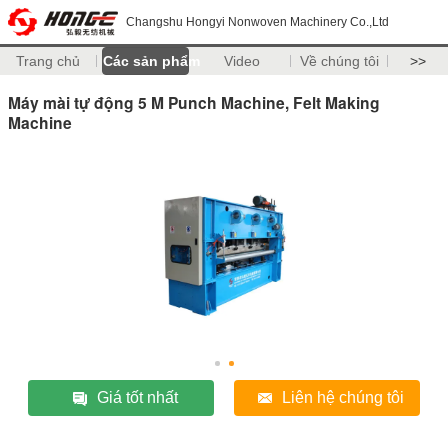
Changshu Hongyi Nonwoven Machinery Co.,Ltd
Trang chủ
Các sản phẩm
Video
Về chúng tôi
>>
Máy mài tự động 5 M Punch Machine, Felt Making
Machine
Giá tốt nhất
Liên hệ chúng tôi