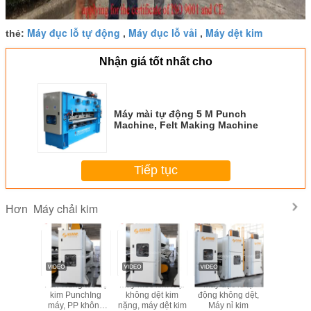
Máy đục lỗ tự động
Máy đục lỗ vải
Máy dệt kim
thẻ:
,
,
Nhận giá tốt nhất cho
Máy mài tự động 5 M Punch
Machine, Felt Making Machine
Tiếp tục
Máy chải kim
Hơn
 lỗ bằng
Felt Trung tốc độ
Máy móc kim loại
Máy đục lỗ tự
Double S
ông dệt
kim PunchIng
không dệt kim
động không dệt,
Needle 
máy, PP không
nặng, máy dệt kim
Máy nỉ kim
Machine 