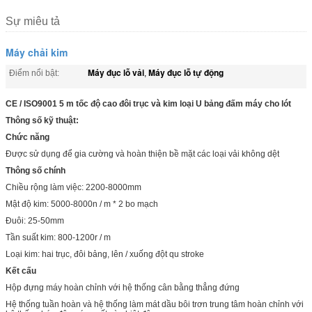
Sự miêu tả
Máy chải kim
Máy đục lỗ vải
Máy đục lỗ tự động
Điểm nổi bật:
,
CE / ISO9001 5 m tốc độ cao đôi trục và kim loại U bảng đấm máy cho lót
Thông số kỹ thuật:
Chức năng
Được sử dụng để gia cường và hoàn thiện bề mặt các loại vải không dệt
Thông số chính
Chiều rộng làm việc: 2200-8000mm
Mật độ kim: 5000-8000n / m * 2 bo mạch
Đuôi: 25-50mm
Tần suất kim: 800-1200r / m
Loại kim: hai trục, đôi bảng, lên / xuống đột qu stroke
Kết cấu
Hộp đựng máy hoàn chỉnh với hệ thống cân bằng thẳng đứng
Hệ thống tuần hoàn và hệ thống làm mát dầu bôi trơn trung tâm hoàn chỉnh với