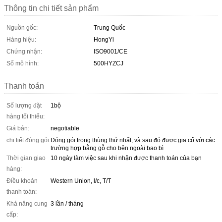
Thông tin chi tiết sản phẩm
Nguồn gốc:
Trung Quốc
Hàng hiệu:
HongYi
Chứng nhận:
ISO9001/CE
Số mô hình:
500HYZCJ
Thanh toán
Số lượng đặt
1bộ
hàng tối thiểu:
Giá bán:
negotiable
chi tiết đóng gói:
Đóng gói trong thùng thứ nhất, và sau đó được gia cố với các
trường hợp bằng gỗ cho bên ngoài bao bì
Thời gian giao
10 ngày làm việc sau khi nhận được thanh toán của bạn
hàng:
Điều khoản
Western Union, l/c, T/T
thanh toán:
Khả năng cung
3 lần / tháng
cấp: