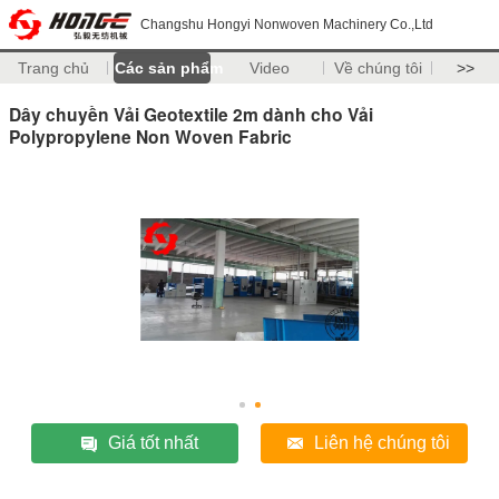
Changshu Hongyi Nonwoven Machinery Co.,Ltd
Trang chủ
Các sản phẩm
Video
Về chúng tôi
>>
Dây chuyền Vải Geotextile 2m dành cho Vải
Polypropylene Non Woven Fabric
Giá tốt nhất
Liên hệ chúng tôi