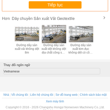
Tiếp tục
Dây chuyền Sản xuất Vải Geotextile
Hơn
dây sản
Máy ép kim vải
Dây chuyền sản
Máy dệt kim đột lỗ
Đường d
kim đục
không dệt cho dây
xuất vải địa kỹ
vải không dệt Địa
xuất vải k
t có công
chuyền sản xuất
thuật không dệt
kỹ thuật
8
t cao
địa kỹ thuật
bằng máy đục kim
Thay đổi ngôn ngữ
Vietnamese
Nhà
|
Về chúng tôi
|
Liên hệ chúng tôi
|
Sơ đồ trang web
|
Chính sách bảo mật
Xem máy tính
Copyright © 2016 - 2026 Changshu Hongyi Nonwoven Machinery Co.,Ltd.