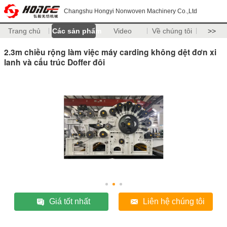
Changshu Hongyi Nonwoven Machinery Co.,Ltd
Trang chủ
Các sản phẩm
Video
Về chúng tôi
>>
2.3m chiều rộng làm việc máy carding không dệt đơn xi
lanh và cấu trúc Doffer đôi
Giá tốt nhất
Liên hệ chúng tôi