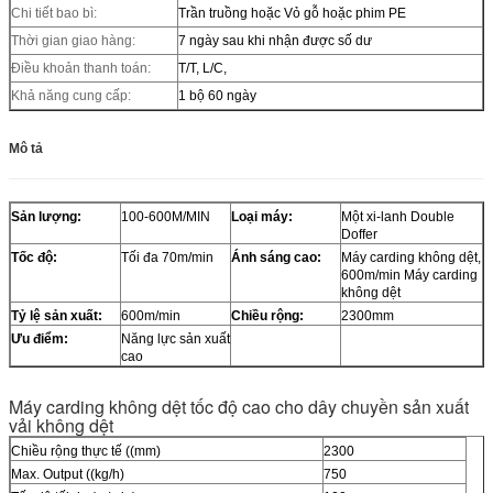
Chi tiết bao bì:
Trần truồng hoặc Vỏ gỗ hoặc phim PE
Thời gian giao hàng:
7 ngày sau khi nhận được số dư
Điều khoản thanh toán:
T/T, L/C,
Khả năng cung cấp:
1 bộ 60 ngày
Mô tả
Sản lượng:
100-600M/MIN
Loại máy:
Một xi-lanh Double
Doffer
Tốc độ:
Tối đa 70m/min
Ánh sáng cao:
Máy carding không dệt,
600m/min Máy carding
không dệt
Tỷ lệ sản xuất:
600m/min
Chiều rộng:
2300mm
Ưu điểm:
Năng lực sản xuất
cao
Máy carding không dệt tốc độ cao cho dây chuyền sản xuất
vải không dệt
Chiều rộng thực tế ((mm)
2300
Max. Output ((kg/h)
750