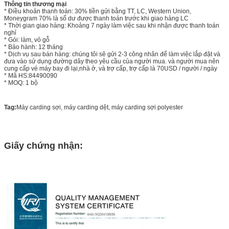
Thông tin thương mại
* Điều khoản thanh toán: 30% tiền gửi bằng TT, LC, Western Union,
Moneygram 70% là số dư được thanh toán trước khi giao hàng LC
* Thời gian giao hàng: Khoảng 7 ngày làm việc sau khi nhận được thanh toán
nghỉ
* Gói: làm, vỏ gỗ
* Bảo hành: 12 tháng
* Dịch vụ sau bán hàng: chúng tôi sẽ gửi 2-3 công nhân để làm việc lắp đặt và
đưa vào sử dụng đường dây theo yêu cầu của người mua. và người mua nên
cung cấp vé máy bay đi lại,nhà ở, và trợ cấp, trợ cấp là 70USD / người / ngày
* Mã HS:84490090
* MOQ: 1 bộ
Tag:
Máy carding sợi, máy carding dệt, máy carding sợi polyester
Giấy chứng nhận: