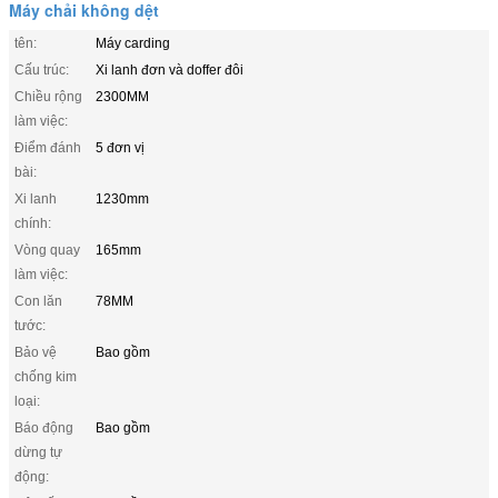
Máy chải không dệt
tên:
Máy carding
Cấu trúc:
Xi lanh đơn và doffer đôi
Chiều rộng
2300MM
làm việc:
Điểm đánh
5 đơn vị
bài:
Xi lanh
1230mm
chính:
Vòng quay
165mm
làm việc:
Con lăn
78MM
tước:
Bảo vệ
Bao gồm
chống kim
loại:
Báo động
Bao gồm
dừng tự
động: