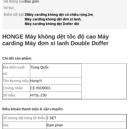
Hệ thống loại
Bao gồm
bỏ bụi:
2Máy carding không dệt có chiều rộng.3m
Điểm nổi bật:
,
Máy carding không dệt đơn xi lanh
,
Máy carding không dệt Doffer đôi
HONGE Máy không dệt tốc độ cao Máy
carding Máy đơn xi lanh Double Doffer
Chi tiết sản phẩm:
Địa điểm xuất
Trung Quốc
xứ:
Tên thương hiệu:
HongYi
Chứng nhận:
CE /ISO9001
Số mẫu:
HYSL-230
Điều khoản thanh toán & vận chuyển:
Số lượng đặt hàng tối thiểu:
1 SET
Giá:
Đàm phán