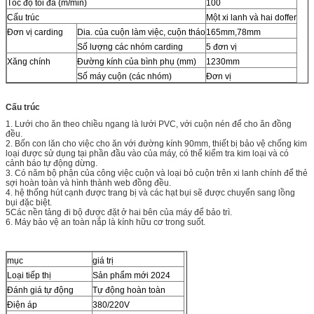
Tốc độ tối đa (m/min)
100
Cấu trúc
Một xi lanh và hai doffer
Đơn vị carding
Dia. của cuộn làm việc, cuộn tháo
165mm,78mm
Số lượng các nhóm carding
5 đơn vị
Xăng chính
Đường kính của bình phụ (mm)
1230mm
Số máy cuộn (các nhóm)
Đơn vị
Cấu trúc
1. Lưới cho ăn theo chiều ngang là lưới PVC, với cuộn nén để cho ăn đồng
đều.
2. Bốn con lăn cho việc cho ăn với đường kính 90mm, thiết bị bảo vệ chống kim
loại được sử dụng tại phần đầu vào của máy, có thể kiểm tra kim loại và có
cảnh báo tự động dừng.
3. Có năm bộ phận của công việc cuộn và loại bỏ cuộn trên xi lanh chính để thẻ
sợi hoàn toàn và hình thành web đồng đều.
4. hệ thống hút cạnh được trang bị và các hạt bụi sẽ được chuyển sang lồng
bụi đặc biệt.
5Các nền tảng đi bộ được đặt ở hai bên của máy để bảo trì.
6. Máy bảo vệ an toàn nắp là kính hữu cơ trong suốt.
mục
giá trị
Loại tiếp thị
Sản phẩm mới 2024
Đánh giá tự động
Tự động hoàn toàn
Điện áp
380/220V