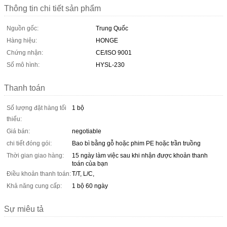
Thông tin chi tiết sản phẩm
Nguồn gốc:
Trung Quốc
Hàng hiệu:
HONGE
Chứng nhận:
CE/ISO 9001
Số mô hình:
HYSL-230
Thanh toán
Số lượng đặt hàng tối
1 bộ
thiểu:
Giá bán:
negotiable
chi tiết đóng gói:
Bao bì bằng gỗ hoặc phim PE hoặc trần truồng
Thời gian giao hàng:
15 ngày làm việc sau khi nhận được khoản thanh
toán của bạn
Điều khoản thanh toán:
T/T, L/C,
Khả năng cung cấp:
1 bộ 60 ngày
Sự miêu tả