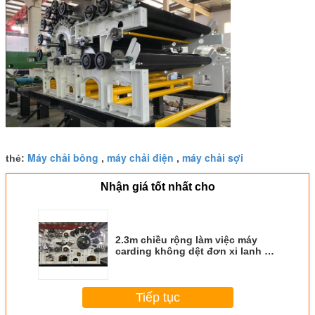
Máy chải bông
máy chải điện
máy chải sợi
thẻ:
,
,
Nhận giá tốt nhất cho
2.3m chiều rộng làm việc máy
carding không dệt đơn xi lanh và
cấu trúc Doffer đôi
Tiếp tục