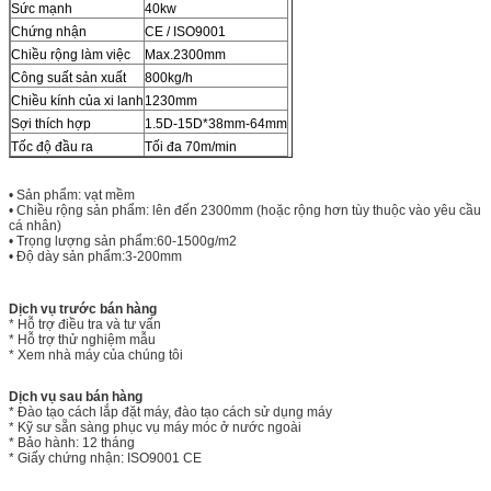
Sức mạnh
40kw
Chứng nhận
CE / ISO9001
Chiều rộng làm việc
Max.2300mm
Công suất sản xuất
800kg/h
Chiều kính của xi lanh
1230mm
Sợi thích hợp
1.5D-15D*38mm-64mm
Tốc độ đầu ra
Tối đa 70m/min
• Sản phẩm: vạt mềm
• Chiều rộng sản phẩm: lên đến 2300mm (hoặc rộng hơn tùy thuộc vào yêu cầu
cá nhân)
• Trọng lượng sản phẩm:60-1500g/m2
• Độ dày sản phẩm:3-200mm
Dịch vụ trước bán hàng
* Hỗ trợ điều tra và tư vấn
* Hỗ trợ thử nghiệm mẫu
* Xem nhà máy của chúng tôi
Dịch vụ sau bán hàng
* Đào tạo cách lắp đặt máy, đào tạo cách sử dụng máy
* Kỹ sư sẵn sàng phục vụ máy móc ở nước ngoài
* Bảo hành: 12 tháng
* Giấy chứng nhận: ISO9001 CE