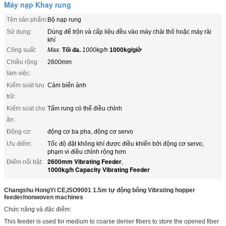
Máy nạp Khay rung
Tên sản phẩm:
Bộ nạp rung
Sử dụng:
Dùng để trộn và cấp liệu đều vào máy chải thô hoặc máy rải
khí
Công suất:
Max.
Tối đa.
1000kg/h
1000kg/giờ
Chiều rộng
2600mm
làm việc:
Kiểm soát lưu
Cảm biến ảnh
trữ:
Kiểm soát cho
Tấm rung có thể điều chỉnh
ăn:
Động cơ:
động cơ ba pha, động cơ servo
Ưu điểm:
Tốc độ đặt không khí được điều khiển bởi động cơ servo,
phạm vi điều chỉnh rộng hơn
2600mm Vibrating Feeder
Điểm nổi bật:
,
1000kg/h Capacity Vibrating Feeder
Changshu HongYi CE,ISO9001 1.5m tự động bông Vibrating hopper
feeder/nonwoven machines
Chức năng và đặc điểm:
This feeder is used for medium to coarse denier fibers to store the opened fiber