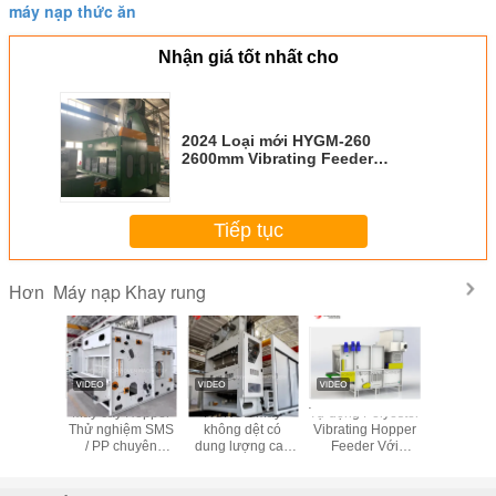
máy nạp thức ăn
Nhận giá tốt nhất cho
2024 Loại mới HYGM-260
2600mm Vibrating Feeder
1000kg/h Capacity
Tiếp tục
Máy nạp Khay rung
Hơn
i HYQY-
Máy cấy Hopper
HONGE Máy
Tự động Polyester
Máy nạp k
ng lực
Thử nghiệm SMS
không dệt có
Vibrating Hopper
công suấ
g Hopper
/ PP chuyên
dung lượng cao
Feeder Với
HONGE lo
der
nghiệp Tiêu thụ
ẩm ẩm HYQY-220
Đường lăn /
2025 khô
thấp 1500mm
Stripper
với 