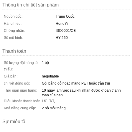
Thông tin chi tiết sản phẩm
Nguồn gốc:
Trung Quốc
Hàng hiệu:
HongYi
Chứng nhận:
ISO9001/CE
Số mô hình:
HY-260
Thanh toán
Số lượng đặt hàng tối
1 bộ
thiểu:
Giá bán:
negotiable
chi tiết đóng gói:
Gói bằng gỗ hoặc màng PET hoặc trần trụi
Thời gian giao hàng:
10 ngày làm việc sau khi nhận được khoản thanh
toán của bạn
Điều khoản thanh toán:
L/C, T/T,
Khả năng cung cấp:
2 bộ mỗi tháng
Sự miêu tả