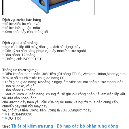
Dịch vụ trước bán hàng
*Hỗ trợ điều tra và tư vấn
*Hỗ trợ thử nghiệm mẫu
* Xem nhà máy của chúng tôi
Dịch vụ sau bán hàng
*Học cách lắp đặt máy, đào tạo cách sử dụng máy
* Các kỹ sư sẵn sàng phục vụ máy móc ở nước ngoài
* Bảo hành: 12 tháng
* Chứng chỉ: ISO9001 CE
Thông tin thương mại
* Điều khoản thanh toán: 30% tiền gửi bằng TT,LC, Western Union,Moneygram
70% là số dư trả trước khi giao hàng LC
* Thời gian giao hàng: Khoảng 7 ngày làm việc sau khi nhận được thanh toán
* Bao bì: nake, vỏ gỗ
* Bảo hành: 12 tháng
* Sau khi dịch vụ bán hàng: chúng tôi sẽ gửi 2-3 công nhân để làm việc lắp đặt
và đưa vào hoạt động
của đường dây theo yêu cầu của người mua. và người mua nên cung cấp
chuyến bay khứ hồi máy bay
vé, chỗ ở và tiền lương, tiền lương là 70USD/người/ngày
* Mã HS:84490090
* MOQ: 1 bộ
Thiết bị kiểm tra rung
Bộ nạp các bộ phận rung động
thẻ:
,
,