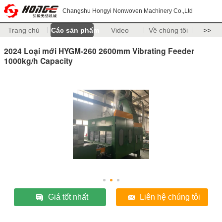
Changshu Hongyi Nonwoven Machinery Co.,Ltd
Trang chủ
Các sản phẩm
Video
Về chúng tôi
>>
2024 Loại mới HYGM-260 2600mm Vibrating Feeder
1000kg/h Capacity
Giá tốt nhất
Liên hệ chúng tôi