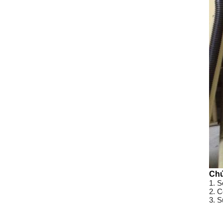
Chứ
1. S
2. C
3. S