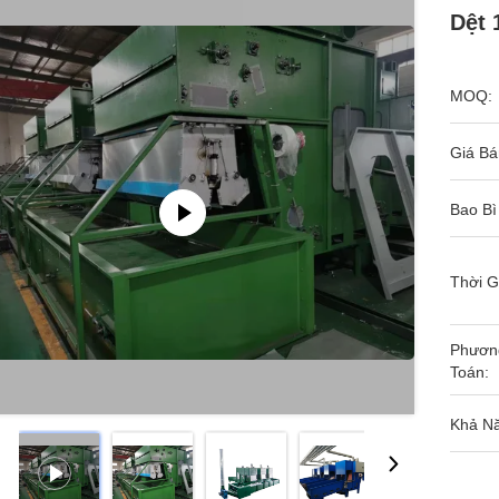
Dệt 
MOQ:
Giá Bá
Bao Bì
Thời G
Phươn
Toán:
Khả N