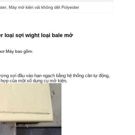
ster
, 
Máy mở kiện vải không dệt Polyester
r loại sợi wight loại bale mở
i xơ.Máy bao gồm:
ợng sợi đầu vào hạn ngạch bằng hệ thống cân tự động,
ối hợp của một số dụng cụ mở kiện.