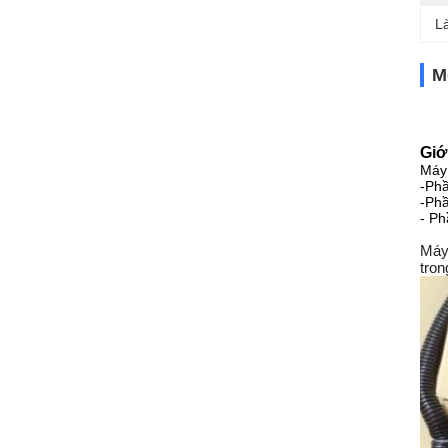
L
M
Giớ
Máy 
-Phầ
-Phầ
- Ph
Máy
tron