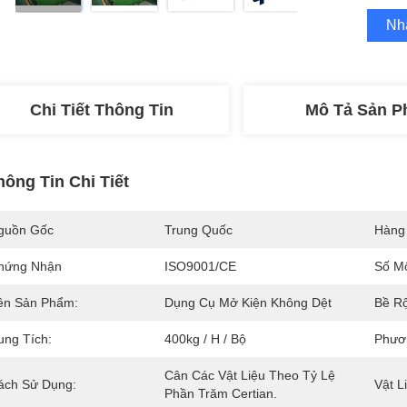
Nh
Chi Tiết Thông Tin
Mô Tả Sản 
hông Tin Chi Tiết
guồn Gốc
Trung Quốc
Hàng
hứng Nhận
ISO9001/CE
Số M
ên Sản Phẩm:
Dụng Cụ Mở Kiện Không Dệt
Bề R
ung Tích:
400kg / H / Bộ
Phươ
Cân Các Vật Liệu Theo Tỷ Lệ 
ách Sử Dụng:
Vật L
Phần Trăm Certian.