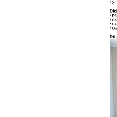
* Xe
Dịc
* Đà
* Cá
* Bả
* G
Đội