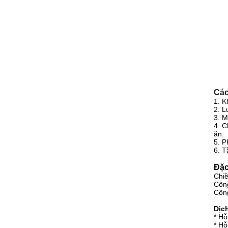
Các
1. K
2. L
3. M
4. C
ăn.
5. P
6. T
Đặc
Chi
Công
Công
Dịc
* Hỗ
* Hỗ