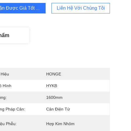
ận Được Giá Tốt Nhất
Liên Hệ Với Chúng Tôi
Phẩm
 Hiệu
HONGE
ô Hình
HYKB
ộng:
1600mm
ng Pháp Cân:
Cân Điện Tử
iệu Phễu:
Hợp Kim Nhôm