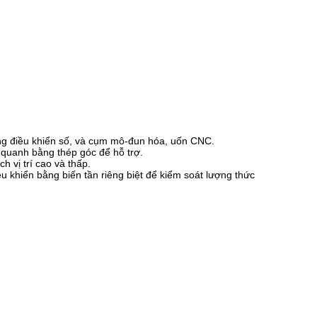
g điều khiển số, và cụm mô-đun hóa, uốn CNC.
 quanh bằng thép góc để hỗ trợ.
h vị trí cao và thấp.
u khiển bằng biến tần riêng biệt để kiểm soát lượng thức