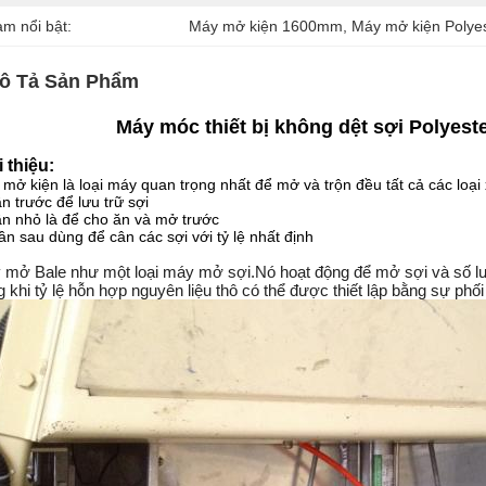
àm nổi bật:
Máy mở kiện 1600mm
, 
Máy mở kiện Polye
ô Tả Sản Phẩm
Máy móc thiết bị không dệt sợi Polyeste
i thiệu:
mở kiện là loại máy quan trọng nhất để mở và trộn đều tất cả các loạ
n trước để lưu trữ sợi
n nhỏ là để cho ăn và mở trước
ần sau dùng để cân các sợi với tỷ lệ nhất định
 mở Bale như một loại máy mở sợi.Nó hoạt động để mở sợi và số lư
g khi tỷ lệ hỗn hợp nguyên liệu thô có thể được thiết lập bằng sự ph