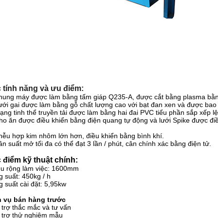
 tính năng và ưu điểm:
hung máy được làm bằng tấm giáp Q235-A, được cắt bằng plasma bằn
ưới gai được làm bằng gỗ chất lượng cao với bạt đan xen và được bao
ạng tinh thể truyền tải được làm bằng hai đai PVC tiểu phần sắp xếp lệc
ho ăn được điều khiển bằng điện quang tự động và lưới Spike được điề
hễu hợp kim nhôm lớn hơn, điều khiển bằng bình khí.
ần suất mở tối đa có thể đạt 3 lần / phút, cân chính xác bằng điện tử.
 điểm kỹ thuật chính:
ều rộng làm việc: 1600mm
 suất: 450kg / h
 suất cài đặt: 5,95kw
h vụ bán hàng trước
 trợ thắc mắc và tư vấn
 trợ thử nghiệm mẫu