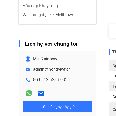
Máy nạp Khay rung
Vải không dệt PP Meltblown
Liên hệ với chúng tôi
T
Ms. Rainbow Li
N
admin@hongyiwf.cn
C
86-0512-5286-0355
T
D
Liên hệ ngay bây giờ
C